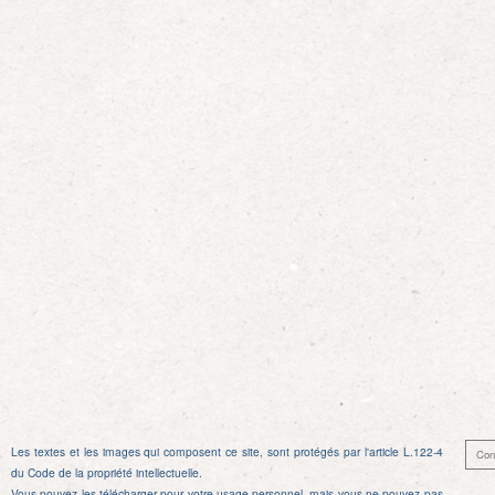
l’article
Les textes et les images qui composent ce site, sont protégés par l'article L.122-4
Con
du Code de la propriété intellectuelle.
Vous pouvez les télécharger pour votre usage personnel, mais vous ne pouvez pas