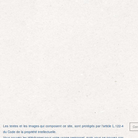
Les textes et les images qui composent ce site, sont protégés par l'article L.122-4
Con
du Code de la propriété intellectuelle.
Vous pouvez les télécharger pour votre usage personnel, mais vous ne pouvez pas