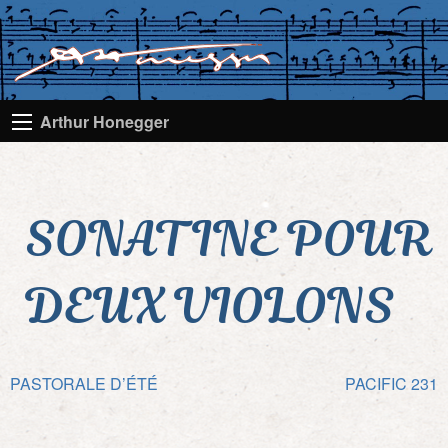
Arthur Honegger
SONATINE POUR
DEUX VIOLONS
Navigation
PASTORALE D’ÉTÉ
PACIFIC 231
de