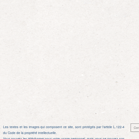
l’article
Les textes et les images qui composent ce site, sont protégés par l'article L.122-4
Con
du Code de la propriété intellectuelle.
Vous pouvez les télécharger pour votre usage personnel, mais vous ne pouvez pas