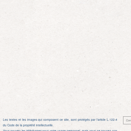
Les textes et les images qui composent ce site, sont protégés par l'article L.122-4
Con
du Code de la propriété intellectuelle.
Vous pouvez les télécharger pour votre usage personnel, mais vous ne pouvez pas