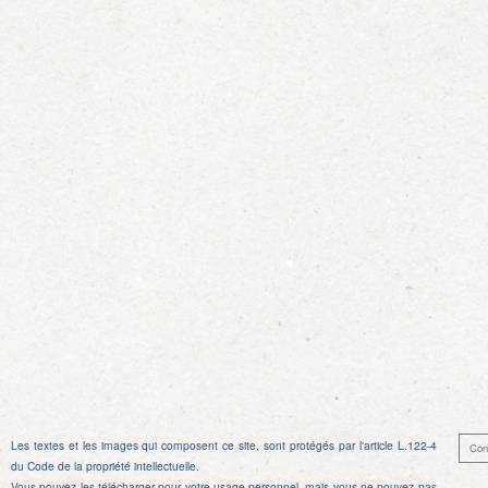
l’article
Les textes et les images qui composent ce site, sont protégés par l'article L.122-4
Con
du Code de la propriété intellectuelle.
Vous pouvez les télécharger pour votre usage personnel, mais vous ne pouvez pas