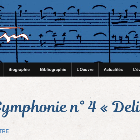
Biographie
Bibliographie
L’Oeuvre
Actualités
L’é
Symphonie n° 4 « Deli
TRE