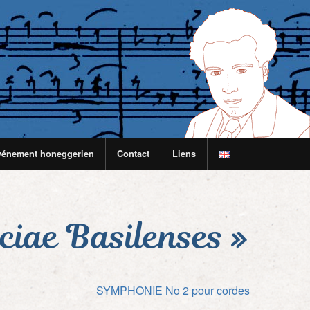
vénement honeggerien
Contact
Liens
ciae Basilenses »
SYMPHONIE No 2 pour cordes