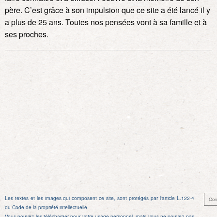
père. C’est grâce à son impulsion que ce site a été lancé il y
a plus de 25 ans. Toutes nos pensées vont à sa famille et à
ses proches.
Les textes et les images qui composent ce site, sont protégés par l'article L.122-4
Con
du Code de la propriété intellectuelle.
Vous pouvez les télécharger pour votre usage personnel, mais vous ne pouvez pas